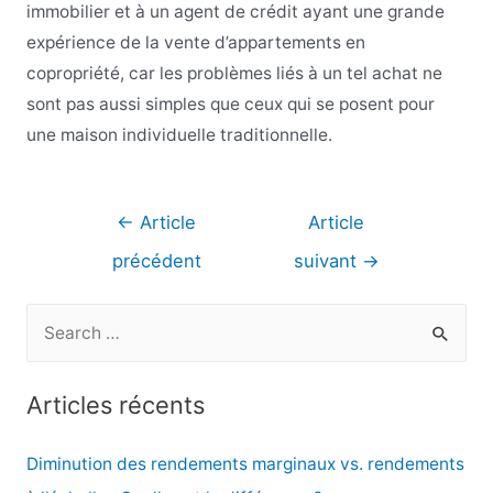
immobilier et à un agent de crédit ayant une grande
expérience de la vente d’appartements en
copropriété, car les problèmes liés à un tel achat ne
sont pas aussi simples que ceux qui se posent pour
une maison individuelle traditionnelle.
Navigation
←
Article
Article
de
précédent
suivant
→
l’article
R
e
c
Articles récents
h
e
Diminution des rendements marginaux vs. rendements
r