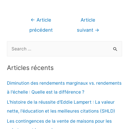
Navigation
←
Article
Article
de
précédent
suivant
→
l’article
R
e
c
Articles récents
h
e
Diminution des rendements marginaux vs. rendements
r
à l'échelle : Quelle est la différence ?
c
L'histoire de la réussite d'Eddie Lampert : La valeur
h
nette, l'éducation et les meilleures citations (SHLD)
e
Les contingences de la vente de maisons pour les
r