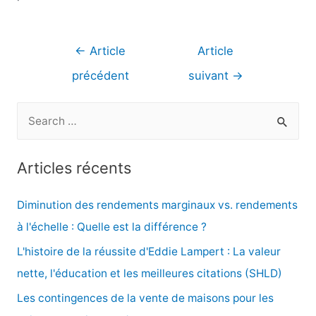
Navigation
←
Article
Article
de
précédent
suivant
→
l’article
R
e
c
Articles récents
h
e
Diminution des rendements marginaux vs. rendements
r
à l'échelle : Quelle est la différence ?
c
L'histoire de la réussite d'Eddie Lampert : La valeur
h
nette, l'éducation et les meilleures citations (SHLD)
e
Les contingences de la vente de maisons pour les
r