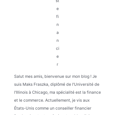
st
e
fi
n
a
n
ci
e
r
Salut mes amis, bienvenue sur mon blog ! Je
suis Maks Fraszka, diplômé de l'Université de
l'Illinois à Chicago, ma spécialité est la finance
et le commerce. Actuellement, je vis aux
États-Unis comme un conseiller financier