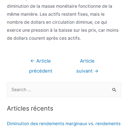
diminution de la masse monétaire fonctionne de la
même manière. Les actifs restent fixes, mais le
nombre de dollars en circulation diminue, ce qui
exerce une pression à la baisse sur les prix, car moins
de dollars courent après ces actifs.
Navigation
←
Article
Article
de
précédent
suivant
→
l’article
R
e
c
Articles récents
h
e
Diminution des rendements marginaux vs. rendements