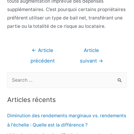
toute augmentation imprévue des dépenses
supplémentaires. C’est pourquoi certains propriétaires
préfèrent utiliser un type de bail net, transférant une
partie ou la totalité de ce risque au locataire.
Navigation
←
Article
Article
de
précédent
suivant
→
l’article
R
e
c
Articles récents
h
e
Diminution des rendements marginaux vs. rendements
r
à l'échelle : Quelle est la différence ?
c