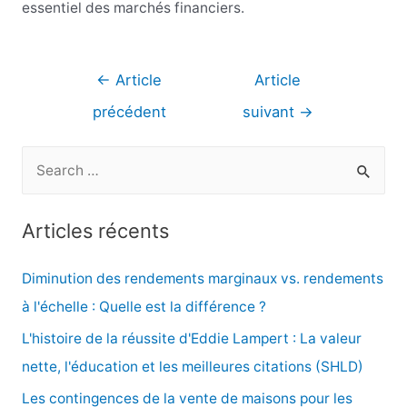
essentiel des marchés financiers.
Navigation
←
Article
Article
de
précédent
suivant
→
l’article
R
e
c
Articles récents
h
e
Diminution des rendements marginaux vs. rendements
r
à l'échelle : Quelle est la différence ?
c
L'histoire de la réussite d'Eddie Lampert : La valeur
h
nette, l'éducation et les meilleures citations (SHLD)
e
Les contingences de la vente de maisons pour les