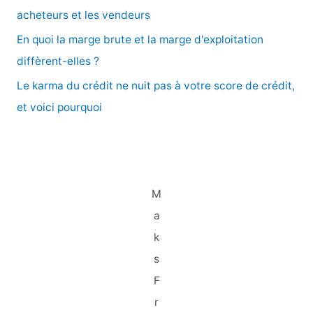
r
acheteurs et les vendeurs
En quoi la marge brute et la marge d'exploitation
:
diffèrent-elles ?
Le karma du crédit ne nuit pas à votre score de crédit,
et voici pourquoi
M
a
k
s
F
r