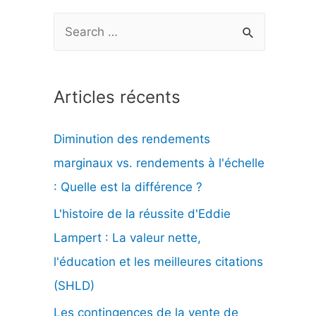
R
e
c
Articles récents
h
e
Diminution des rendements
r
marginaux vs. rendements à l'échelle
c
: Quelle est la différence ?
h
L'histoire de la réussite d'Eddie
e
Lampert : La valeur nette,
r
l'éducation et les meilleures citations
(SHLD)
:
Les contingences de la vente de