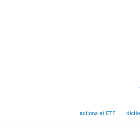
actions et ETF
dicti