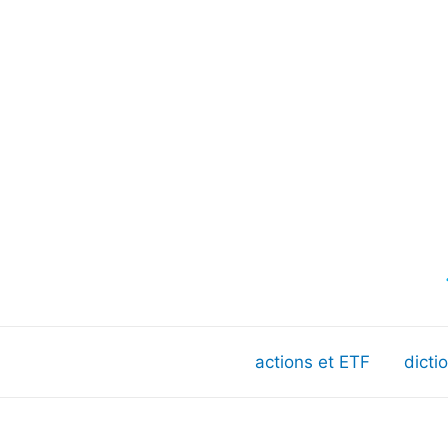
actions et ETF
dicti