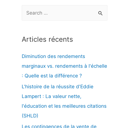
R
e
c
Articles récents
h
e
Diminution des rendements
r
marginaux vs. rendements à l'échelle
c
: Quelle est la différence ?
h
L'histoire de la réussite d'Eddie
e
Lampert : La valeur nette,
r
l'éducation et les meilleures citations
(SHLD)
:
Les contingences de la vente de