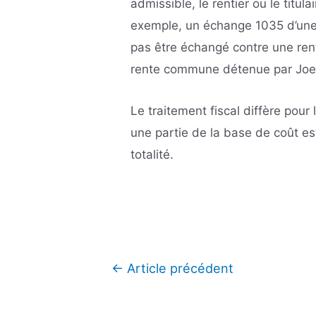
admissible, le rentier ou le titul
exemple, un échange 1035 d’une
pas être échangé contre une re
rente commune détenue par Joe
Le traitement fiscal diffère pou
une partie de la base de coût es
totalité.
Navigation
←
Article précédent
de
l’article