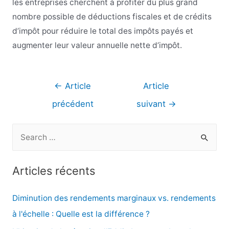
les entreprises cherchent à profiter du plus grand
nombre possible de déductions fiscales et de crédits
d’impôt pour réduire le total des impôts payés et
augmenter leur valeur annuelle nette d’impôt.
Navigation
←
Article
Article
de
précédent
suivant
→
l’article
R
e
c
Articles récents
h
e
Diminution des rendements marginaux vs. rendements
r
à l'échelle : Quelle est la différence ?
c