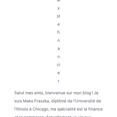
y
st
e
fi
n
a
n
ci
e
r
Salut mes amis, bienvenue sur mon blog ! Je
suis Maks Fraszka, diplômé de l'Université de
l'Illinois à Chicago, ma spécialité est la finance