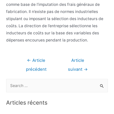
comme base de l’imputation des frais généraux de
fabrication. Il n’existe pas de normes industrielles
stipulant ou imposant la sélection des inducteurs de
coûts. La direction de l’entreprise sélectionne les
inducteurs de coûts sur la base des variables des
dépenses encourues pendant la production.
Navigation
←
Article
Article
de
précédent
suivant
→
l’article
R
e
c
Articles récents
h