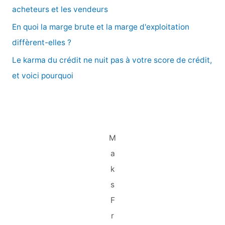
r
acheteurs et les vendeurs
En quoi la marge brute et la marge d'exploitation
:
diffèrent-elles ?
Le karma du crédit ne nuit pas à votre score de crédit,
et voici pourquoi
M
a
k
s
F
r