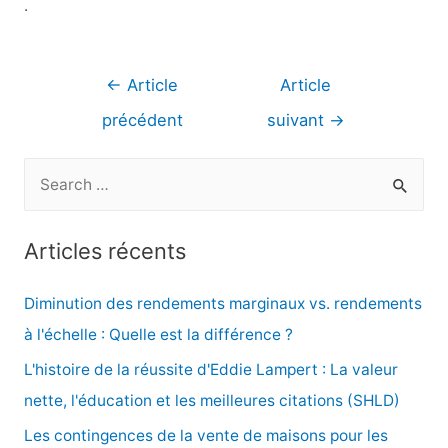
.
Navigation
←
Article
Article
de
précédent
suivant
→
l’article
R
e
c
Articles récents
h
e
Diminution des rendements marginaux vs. rendements
r
à l'échelle : Quelle est la différence ?
c
L'histoire de la réussite d'Eddie Lampert : La valeur
h
nette, l'éducation et les meilleures citations (SHLD)
e
Les contingences de la vente de maisons pour les