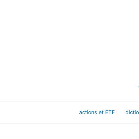
actions et ETF
dicti