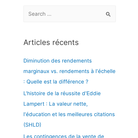
R
e
c
Articles récents
h
e
Diminution des rendements
r
marginaux vs. rendements à l'échelle
c
: Quelle est la différence ?
h
L'histoire de la réussite d'Eddie
e
Lampert : La valeur nette,
r
l'éducation et les meilleures citations
(SHLD)
:
Les contingences de la vente de