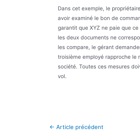
Dans cet exemple, le propriétai
avoir examiné le bon de comman
garantit que XYZ ne paie que ce 
les deux documents ne correspon
les compare, le gérant demander
troisième employé rapproche le r
société. Toutes ces mesures doiv
vol.
Navigation
←
Article précédent
de