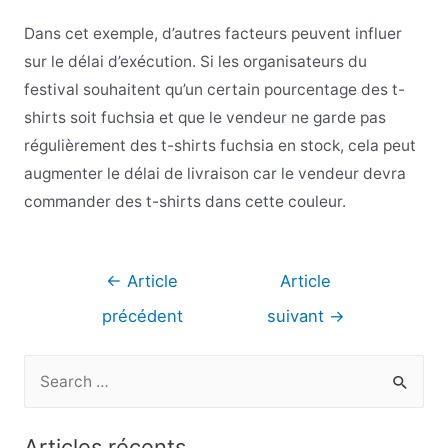
Dans cet exemple, d’autres facteurs peuvent influer
sur le délai d’exécution. Si les organisateurs du
festival souhaitent qu’un certain pourcentage des t-
shirts soit fuchsia et que le vendeur ne garde pas
régulièrement des t-shirts fuchsia en stock, cela peut
augmenter le délai de livraison car le vendeur devra
commander des t-shirts dans cette couleur.
Navigation
←
Article
Article
de
précédent
suivant
→
l’article
R
e
c
Articles récents