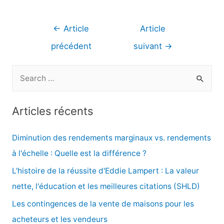
Navigation
←
Article
Article
de
précédent
suivant
→
l’article
R
e
c
Articles récents
h
e
Diminution des rendements marginaux vs. rendements
r
à l'échelle : Quelle est la différence ?
c
L'histoire de la réussite d'Eddie Lampert : La valeur
h
nette, l'éducation et les meilleures citations (SHLD)
e
Les contingences de la vente de maisons pour les
r
acheteurs et les vendeurs