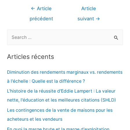
Navigation
←
Article
Article
de
précédent
suivant
→
l’article
R
e
c
Articles récents
h
e
Diminution des rendements marginaux vs. rendements
r
à l'échelle : Quelle est la différence ?
c
L'histoire de la réussite d'Eddie Lampert : La valeur
h
nette, l'éducation et les meilleures citations (SHLD)
e
Les contingences de la vente de maisons pour les
r
acheteurs et les vendeurs
En quoi la marge brute et la marge d'exploitation