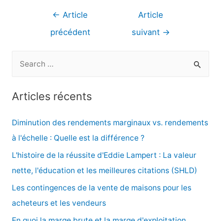
Navigation
←
Article
Article
de
précédent
suivant
→
l’article
R
e
c
Articles récents
h
e
Diminution des rendements marginaux vs. rendements
r
à l'échelle : Quelle est la différence ?
c
L'histoire de la réussite d'Eddie Lampert : La valeur
h
nette, l'éducation et les meilleures citations (SHLD)
e
Les contingences de la vente de maisons pour les
r
acheteurs et les vendeurs
En quoi la marge brute et la marge d'exploitation