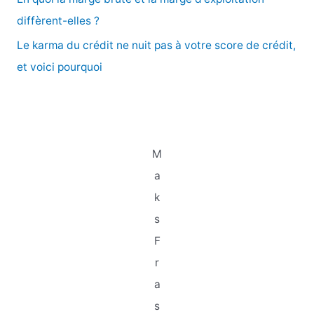
:
diffèrent-elles ?
Le karma du crédit ne nuit pas à votre score de crédit,
et voici pourquoi
M
a
k
s
F
r
a
s