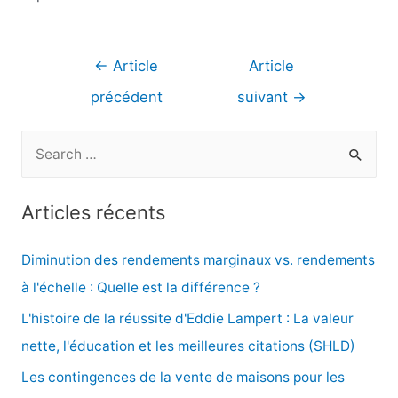
Navigation
←
Article
Article
de
précédent
suivant
→
l’article
R
e
c
Articles récents
h
e
Diminution des rendements marginaux vs. rendements
r
à l'échelle : Quelle est la différence ?
c
L'histoire de la réussite d'Eddie Lampert : La valeur
h
nette, l'éducation et les meilleures citations (SHLD)
e
Les contingences de la vente de maisons pour les
r