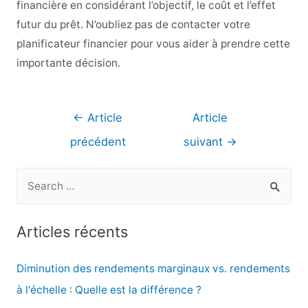
financière en considérant l’objectif, le coût et l’effet
futur du prêt. N’oubliez pas de contacter votre
planificateur financier pour vous aider à prendre cette
importante décision.
Navigation
←
Article
Article
de
précédent
suivant
→
l’article
R
e
c
Articles récents
h
e
Diminution des rendements marginaux vs. rendements
r
à l'échelle : Quelle est la différence ?
c