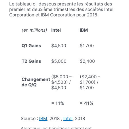
Le tableau ci-dessous présente les résultats des
premier et deuxième trimestres des sociétés Intel
Corporation et IBM Corporation pour 2018.
(en millions)
Intel
IBM
Q1 Gains
$4,500
$1,700
T2 Gains
$5,000
$2,400
($5,000 –
($2,400 –
Changement
$4,500) /
$1,700) /
de Q/Q
$4,500
$1,700
= 11%
= 41%
Source :
IBM
, 2018 ;
Intel
, 2018
Alors que les bénéfices d’Intel ont