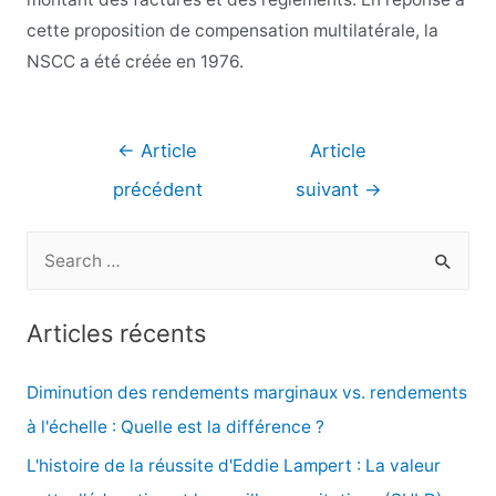
cette proposition de compensation multilatérale, la
NSCC a été créée en 1976.
Navigation
←
Article
Article
de
précédent
suivant
→
l’article
R
e
c
Articles récents
h
e
Diminution des rendements marginaux vs. rendements
r
à l'échelle : Quelle est la différence ?
c
L'histoire de la réussite d'Eddie Lampert : La valeur
h