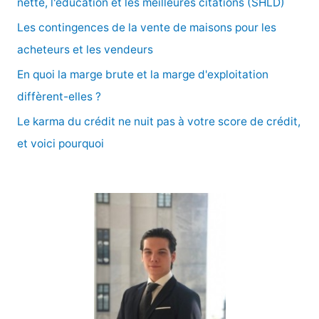
nette, l'éducation et les meilleures citations (SHLD)
e
Les contingences de la vente de maisons pour les
r
acheteurs et les vendeurs
En quoi la marge brute et la marge d'exploitation
:
diffèrent-elles ?
Le karma du crédit ne nuit pas à votre score de crédit,
et voici pourquoi