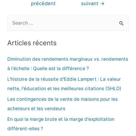
précédent
suivant
→
l’article
R
e
c
Articles récents
h
e
Diminution des rendements marginaux vs. rendements
r
à l'échelle : Quelle est la différence ?
c
L'histoire de la réussite d'Eddie Lampert : La valeur
h
nette, l'éducation et les meilleures citations (SHLD)
e
Les contingences de la vente de maisons pour les
r
acheteurs et les vendeurs
En quoi la marge brute et la marge d'exploitation
:
diffèrent-elles ?