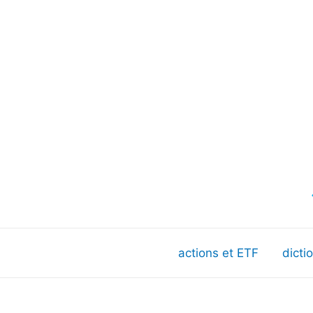
actions et ETF
dicti