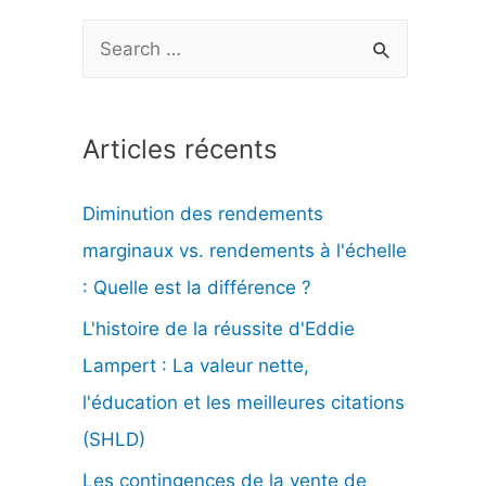
R
e
c
Articles récents
h
e
Diminution des rendements
r
marginaux vs. rendements à l'échelle
c
: Quelle est la différence ?
h
L'histoire de la réussite d'Eddie
e
Lampert : La valeur nette,
r
l'éducation et les meilleures citations
(SHLD)
:
Les contingences de la vente de