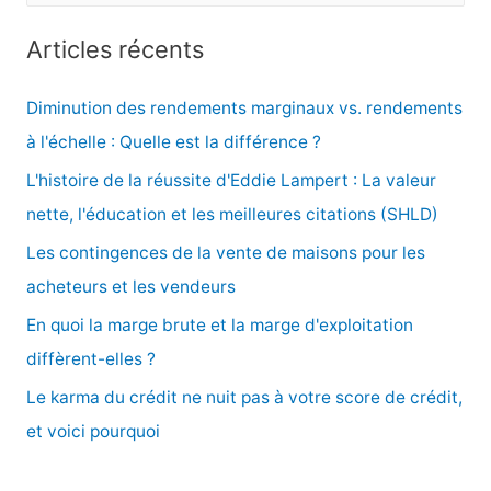
c
Articles récents
h
e
Diminution des rendements marginaux vs. rendements
r
à l'échelle : Quelle est la différence ?
c
L'histoire de la réussite d'Eddie Lampert : La valeur
h
nette, l'éducation et les meilleures citations (SHLD)
e
Les contingences de la vente de maisons pour les
r
acheteurs et les vendeurs
En quoi la marge brute et la marge d'exploitation
:
diffèrent-elles ?
Le karma du crédit ne nuit pas à votre score de crédit,
et voici pourquoi