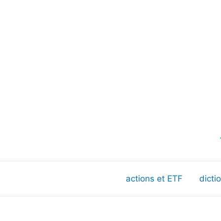
actions et ETF
dicti