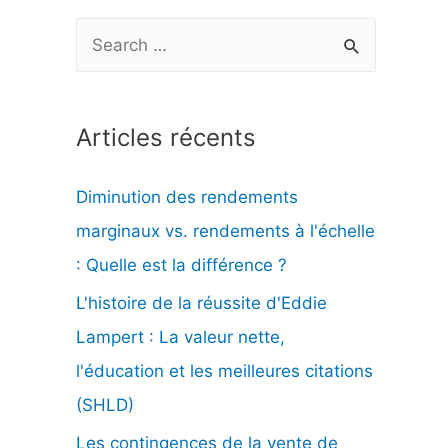
R
e
c
Articles récents
h
e
Diminution des rendements
r
marginaux vs. rendements à l'échelle
c
: Quelle est la différence ?
h
L'histoire de la réussite d'Eddie
e
Lampert : La valeur nette,
r
l'éducation et les meilleures citations
(SHLD)
:
Les contingences de la vente de