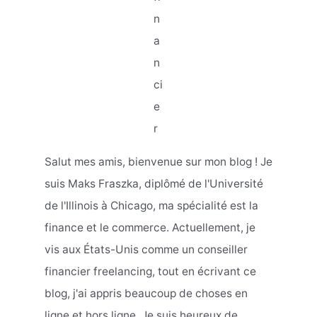
n
a
n
ci
e
r
Salut mes amis, bienvenue sur mon blog ! Je
suis Maks Fraszka, diplômé de l'Université
de l'Illinois à Chicago, ma spécialité est la
finance et le commerce. Actuellement, je
vis aux États-Unis comme un conseiller
financier freelancing, tout en écrivant ce
blog, j'ai appris beaucoup de choses en
ligne et hors ligne. Je suis heureux de