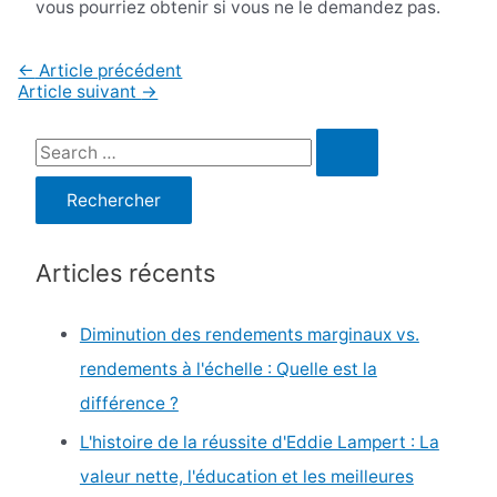
vous pourriez obtenir si vous ne le demandez pas.
Navigation
←
Article précédent
de
Article suivant
→
l’article
R
e
c
h
Articles récents
e
r
Diminution des rendements marginaux vs.
c
rendements à l'échelle : Quelle est la
h
différence ?
e
L'histoire de la réussite d'Eddie Lampert : La
r
valeur nette, l'éducation et les meilleures