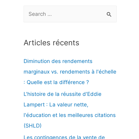
R
e
c
Articles récents
h
e
Diminution des rendements
r
marginaux vs. rendements à l'échelle
c
: Quelle est la différence ?
h
L'histoire de la réussite d'Eddie
e
Lampert : La valeur nette,
r
l'éducation et les meilleures citations
(SHLD)
:
Les contingences de la vente de