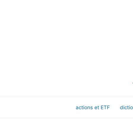
actions et ETF
dicti