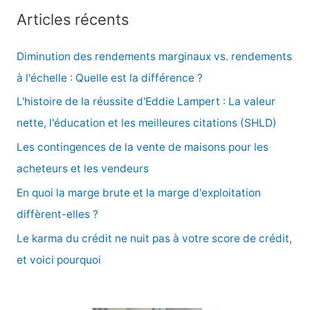
c
Articles récents
h
e
Diminution des rendements marginaux vs. rendements
r
à l'échelle : Quelle est la différence ?
c
L'histoire de la réussite d'Eddie Lampert : La valeur
h
nette, l'éducation et les meilleures citations (SHLD)
e
Les contingences de la vente de maisons pour les
r
acheteurs et les vendeurs
En quoi la marge brute et la marge d'exploitation
:
diffèrent-elles ?
Le karma du crédit ne nuit pas à votre score de crédit,
et voici pourquoi