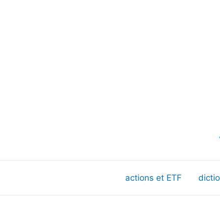
actions et ETF
dicti