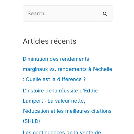
R
e
c
Articles récents
h
e
Diminution des rendements
r
marginaux vs. rendements à l'échelle
c
: Quelle est la différence ?
h
L'histoire de la réussite d'Eddie
e
Lampert : La valeur nette,
r
l'éducation et les meilleures citations
(SHLD)
:
Les contingences de la vente de