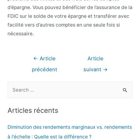
d’épargne. Vous pouvez bénéficier de l’assurance de la
FDIC sur le solde de votre épargne et transférer avec
facilité vers d’autres comptes en une seule fois si
nécessaire.
Navigation
←
Article
Article
de
précédent
suivant
→
l’article
R
e
c
Articles récents
h
e
Diminution des rendements marginaux vs. rendements
r
à l'échelle : Quelle est la différence ?