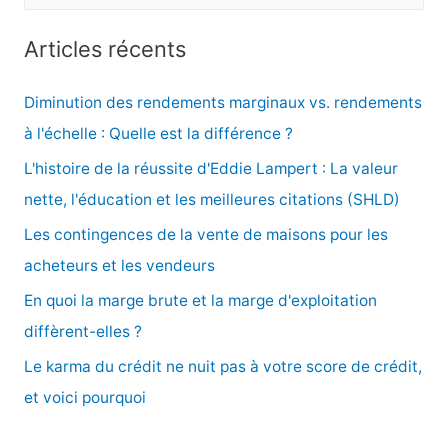
e
c
Articles récents
h
e
Diminution des rendements marginaux vs. rendements
r
à l'échelle : Quelle est la différence ?
c
L'histoire de la réussite d'Eddie Lampert : La valeur
h
nette, l'éducation et les meilleures citations (SHLD)
e
Les contingences de la vente de maisons pour les
r
acheteurs et les vendeurs
En quoi la marge brute et la marge d'exploitation
:
diffèrent-elles ?
Le karma du crédit ne nuit pas à votre score de crédit,
et voici pourquoi