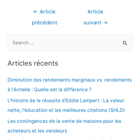
Navigation
←
Article
Article
de
précédent
suivant
→
l’article
R
e
c
Articles récents
h
e
Diminution des rendements marginaux vs. rendements
r
à l'échelle : Quelle est la différence ?
c
L'histoire de la réussite d'Eddie Lampert : La valeur
h
nette, l'éducation et les meilleures citations (SHLD)
e
Les contingences de la vente de maisons pour les
r
acheteurs et les vendeurs