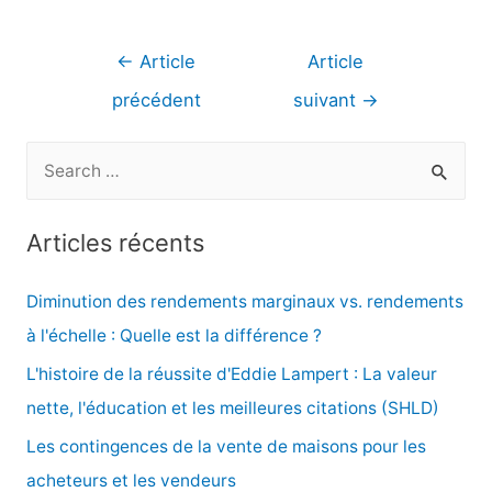
Navigation
←
Article
Article
de
précédent
suivant
→
l’article
R
e
c
Articles récents
h
e
Diminution des rendements marginaux vs. rendements
r
à l'échelle : Quelle est la différence ?
c
L'histoire de la réussite d'Eddie Lampert : La valeur
h
nette, l'éducation et les meilleures citations (SHLD)
e
Les contingences de la vente de maisons pour les
r
acheteurs et les vendeurs