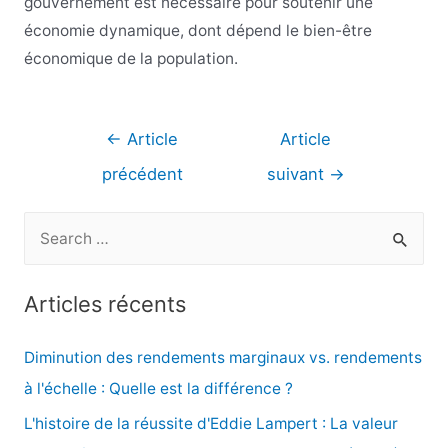
gouvernement est nécessaire pour soutenir une
économie dynamique, dont dépend le bien-être
économique de la population.
Navigation
←
Article
Article
de
précédent
suivant
→
l’article
R
e
c
Articles récents
h
e
Diminution des rendements marginaux vs. rendements
r
à l'échelle : Quelle est la différence ?
c
L'histoire de la réussite d'Eddie Lampert : La valeur
h