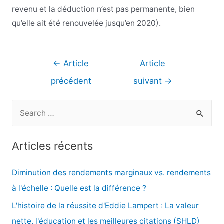
revenu et la déduction n’est pas permanente, bien
qu’elle ait été renouvelée jusqu’en 2020).
Navigation
←
Article
Article
de
précédent
suivant
→
l’article
R
e
c
Articles récents
h
e
Diminution des rendements marginaux vs. rendements
r
à l'échelle : Quelle est la différence ?
c
L'histoire de la réussite d'Eddie Lampert : La valeur
h
nette, l'éducation et les meilleures citations (SHLD)