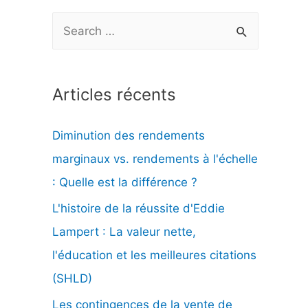
R
e
c
Articles récents
h
e
Diminution des rendements
r
marginaux vs. rendements à l'échelle
c
: Quelle est la différence ?
h
L'histoire de la réussite d'Eddie
e
Lampert : La valeur nette,
r
l'éducation et les meilleures citations
(SHLD)
:
Les contingences de la vente de