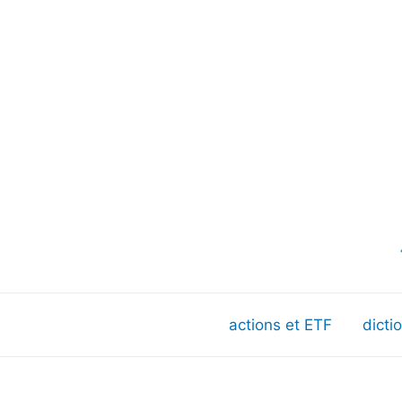
actions et ETF
dicti