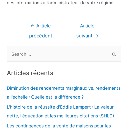
ces informations à l’administrateur de votre régime.
Navigation
←
Article
Article
de
précédent
suivant
→
l’article
R
e
c
Articles récents
h
e
Diminution des rendements marginaux vs. rendements
r
à l'échelle : Quelle est la différence ?
c
L'histoire de la réussite d'Eddie Lampert : La valeur
h
nette, l'éducation et les meilleures citations (SHLD)
e
Les contingences de la vente de maisons pour les