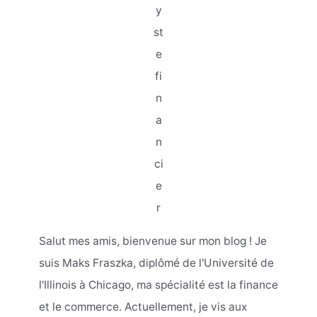
y
st
e
fi
n
a
n
ci
e
r
Salut mes amis, bienvenue sur mon blog ! Je
suis Maks Fraszka, diplômé de l'Université de
l'Illinois à Chicago, ma spécialité est la finance
et le commerce. Actuellement, je vis aux