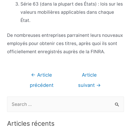
Série 63 (dans la plupart des États) : lois sur les
valeurs mobilières applicables dans chaque
État.
De nombreuses entreprises parrainent leurs nouveaux
employés pour obtenir ces titres, après quoi ils sont
officiellement enregistrés auprès de la FINRA.
Navigation
←
Article
Article
de
précédent
suivant
→
l’article
R
e
c
Articles récents
h