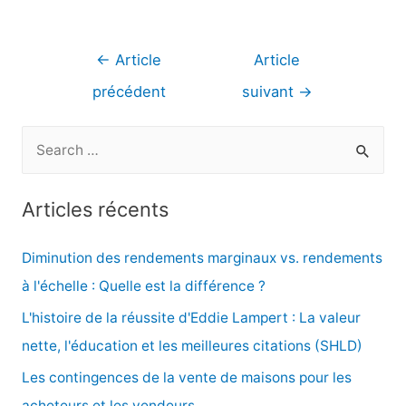
Navigation
←
Article
Article
de
précédent
suivant
→
l’article
R
e
c
Articles récents
h
e
Diminution des rendements marginaux vs. rendements
r
à l'échelle : Quelle est la différence ?
c
L'histoire de la réussite d'Eddie Lampert : La valeur
h
nette, l'éducation et les meilleures citations (SHLD)
e
Les contingences de la vente de maisons pour les
r
acheteurs et les vendeurs