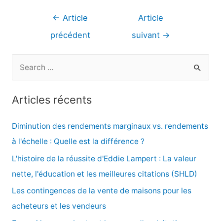
Navigation
←
Article
Article
de
précédent
suivant
→
l’article
R
e
c
Articles récents
h
e
Diminution des rendements marginaux vs. rendements
r
à l'échelle : Quelle est la différence ?
c
L'histoire de la réussite d'Eddie Lampert : La valeur
h
nette, l'éducation et les meilleures citations (SHLD)
e
Les contingences de la vente de maisons pour les
r
acheteurs et les vendeurs