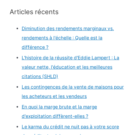
h
Articles récents
e
r
Diminution des rendements marginaux vs.
c
rendements à l'échelle : Quelle est la
h
différence ?
e
L'histoire de la réussite d'Eddie Lampert : La
r
valeur nette, l'éducation et les meilleures
citations (SHLD)
:
Les contingences de la vente de maisons pour
les acheteurs et les vendeurs
En quoi la marge brute et la marge
d'exploitation diffèrent-elles ?
Le karma du crédit ne nuit pas à votre score