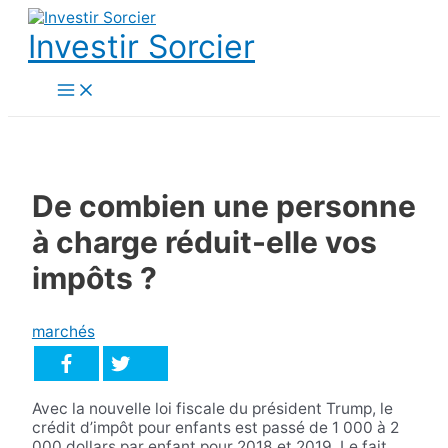
Aller
au
Investir Sorcier
contenu
Main
Menu
De combien une personne
à charge réduit-elle vos
impôts ?
marchés
Avec la nouvelle loi fiscale du président Trump, le
crédit d’impôt pour enfants est passé de 1 000 à 2
000 dollars par enfant pour 2018 et 2019. Le fait