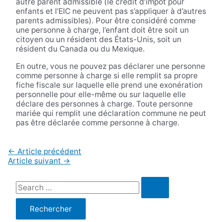
autre parent admissible (le crédit d’impôt pour
enfants et l’EIC ne peuvent pas s’appliquer à d’autres
parents admissibles). Pour être considéré comme
une personne à charge, l’enfant doit être soit un
citoyen ou un résident des États-Unis, soit un
résident du Canada ou du Mexique.
En outre, vous ne pouvez pas déclarer une personne
comme personne à charge si elle remplit sa propre
fiche fiscale sur laquelle elle prend une exonération
personnelle pour elle-même ou sur laquelle elle
déclare des personnes à charge. Toute personne
mariée qui remplit une déclaration commune ne peut
pas être déclarée comme personne à charge.
Navigation
←
Article précédent
de
Article suivant
→
l’article
R
e
c