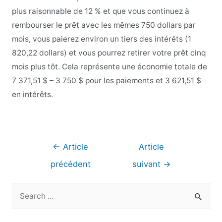
plus raisonnable de 12 % et que vous continuez à
rembourser le prêt avec les mêmes 750 dollars par
mois, vous paierez environ un tiers des intérêts (1
820,22 dollars) et vous pourrez retirer votre prêt cinq
mois plus tôt. Cela représente une économie totale de
7 371,51 $ – 3 750 $ pour les paiements et 3 621,51 $
en intérêts.
Navigation
←
Article
Article
de
précédent
suivant
→
l’article
R
e
c