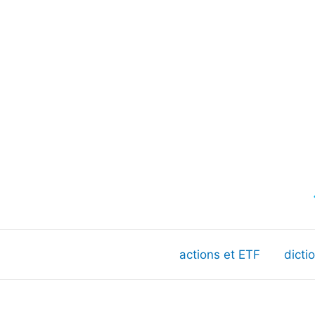
actions et ETF
dicti