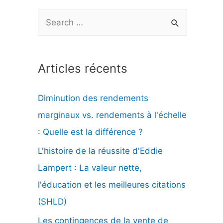
R
e
c
Articles récents
h
e
Diminution des rendements
r
marginaux vs. rendements à l'échelle
c
: Quelle est la différence ?
h
L'histoire de la réussite d'Eddie
e
Lampert : La valeur nette,
r
l'éducation et les meilleures citations
(SHLD)
:
Les contingences de la vente de