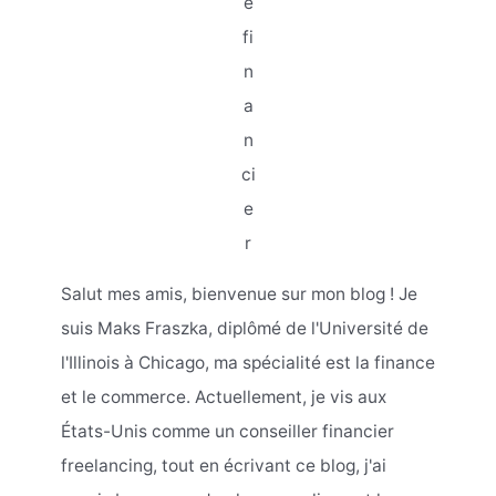
e
fi
n
a
n
ci
e
r
Salut mes amis, bienvenue sur mon blog ! Je
suis Maks Fraszka, diplômé de l'Université de
l'Illinois à Chicago, ma spécialité est la finance
et le commerce. Actuellement, je vis aux
États-Unis comme un conseiller financier
freelancing, tout en écrivant ce blog, j'ai