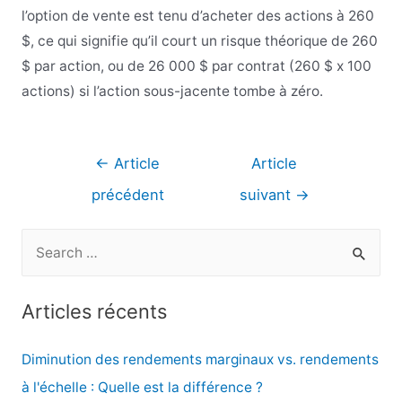
l’option de vente est tenu d’acheter des actions à 260
$, ce qui signifie qu’il court un risque théorique de 260
$ par action, ou de 26 000 $ par contrat (260 $ x 100
actions) si l’action sous-jacente tombe à zéro.
Navigation
←
Article
Article
de
précédent
suivant
→
l’article
R
e
c
Articles récents
h
e
Diminution des rendements marginaux vs. rendements
r
à l'échelle : Quelle est la différence ?