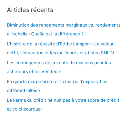
c
Articles récents
h
e
Diminution des rendements marginaux vs. rendements
r
à l'échelle : Quelle est la différence ?
c
L'histoire de la réussite d'Eddie Lampert : La valeur
h
nette, l'éducation et les meilleures citations (SHLD)
e
Les contingences de la vente de maisons pour les
r
acheteurs et les vendeurs
En quoi la marge brute et la marge d'exploitation
:
diffèrent-elles ?
Le karma du crédit ne nuit pas à votre score de crédit,
et voici pourquoi