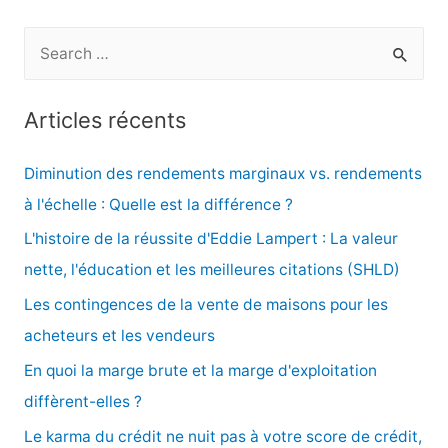
l’article
R
e
c
Articles récents
h
e
Diminution des rendements marginaux vs. rendements
r
à l'échelle : Quelle est la différence ?
c
L'histoire de la réussite d'Eddie Lampert : La valeur
h
nette, l'éducation et les meilleures citations (SHLD)
e
Les contingences de la vente de maisons pour les
r
acheteurs et les vendeurs
En quoi la marge brute et la marge d'exploitation
:
diffèrent-elles ?
Le karma du crédit ne nuit pas à votre score de crédit,