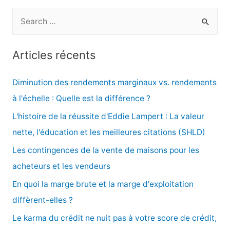
R
e
c
Articles récents
h
e
Diminution des rendements marginaux vs. rendements
r
à l'échelle : Quelle est la différence ?
c
L'histoire de la réussite d'Eddie Lampert : La valeur
h
nette, l'éducation et les meilleures citations (SHLD)
e
Les contingences de la vente de maisons pour les
r
acheteurs et les vendeurs
En quoi la marge brute et la marge d'exploitation
:
diffèrent-elles ?
Le karma du crédit ne nuit pas à votre score de crédit,