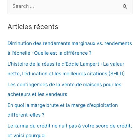
R
e
c
Articles récents
h
e
Diminution des rendements marginaux vs. rendements
r
à l'échelle : Quelle est la différence ?
c
L'histoire de la réussite d'Eddie Lampert : La valeur
h
nette, l'éducation et les meilleures citations (SHLD)
e
Les contingences de la vente de maisons pour les
r
acheteurs et les vendeurs
En quoi la marge brute et la marge d'exploitation
:
diffèrent-elles ?
Le karma du crédit ne nuit pas à votre score de crédit,
et voici pourquoi