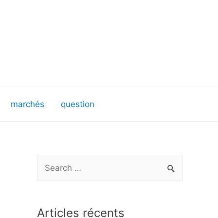
marchés
question
R
e
c
Articles récents
h