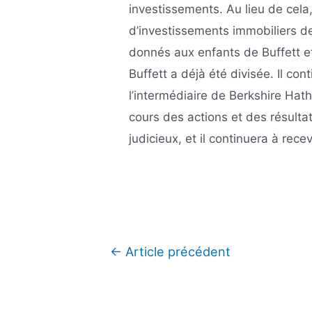
investissements. Au lieu de cel
d’investissements immobiliers d
donnés aux enfants de Buffett et
Buffett a déjà été divisée. Il con
l’intermédiaire de Berkshire Hat
cours des actions et des résultat
judicieux, et il continuera à rec
Navigation
←
Article précédent
de
l’article