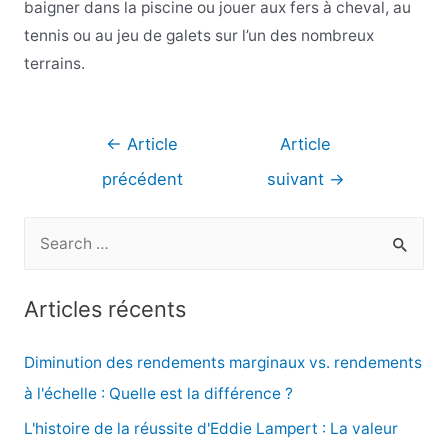
baigner dans la piscine ou jouer aux fers à cheval, au
tennis ou au jeu de galets sur l’un des nombreux
terrains.
Navigation
←
Article
Article
de
précédent
suivant
→
l’article
R
e
c
Articles récents
h
e
Diminution des rendements marginaux vs. rendements
r
à l'échelle : Quelle est la différence ?
c
L'histoire de la réussite d'Eddie Lampert : La valeur